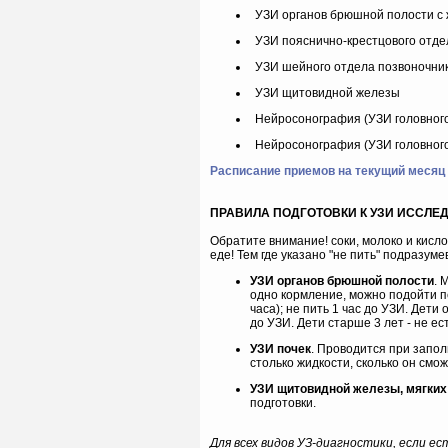
УЗИ органов брюшной полости с
УЗИ пояснично-крестцового отде
УЗИ шейного отдела позвоночни
УЗИ щитовидной железы
Нейросонография (УЗИ головного
Нейросонография (УЗИ головного
Расписание приемов на текущий месяц
ПРАВИЛА ПОДГОТОВКИ К УЗИ ИССЛ
Обратите внимание! соки, молоко и кислом
еде! Тем где указано "не пить" подразуме
УЗИ органов брюшной полости
. 
одно кормление, можно подойти п
часа); не пить 1 час до УЗИ. Дети о
до УЗИ. Дети старше 3 лет - не ест
УЗИ почек
. Проводится при запо
столько жидкости, сколько он смож
УЗИ щитовидной железы, мягких
подготовки.
Для всех видов УЗ-диагностики, если е